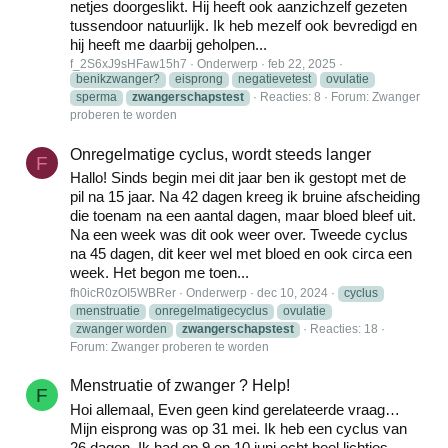
netjes doorgeslikt. Hij heeft ook aanzichzelf gezeten
tussendoor natuurlijk. Ik heb mezelf ook bevredigd en
hij heeft me daarbij geholpen...
f_2S6xJ9sHFaw15h7
Onderwerp
feb 22, 2025
benikzwanger?
eisprong
negatievetest
ovulatie
sperma
zwangerschapstest
Reacties: 8
Forum:
Zwanger
proberen te worden
Onregelmatige cyclus, wordt steeds langer
F
Hallo! Sinds begin mei dit jaar ben ik gestopt met de
pil na 15 jaar. Na 42 dagen kreeg ik bruine afscheiding
die toenam na een aantal dagen, maar bloed bleef uit.
Na een week was dit ook weer over. Tweede cyclus
na 45 dagen, dit keer wel met bloed en ook circa een
week. Het begon me toen...
fh0icR0zOI5WBRer
Onderwerp
dec 10, 2024
cyclus
menstruatie
onregelmatigecyclus
ovulatie
zwanger worden
zwangerschapstest
Reacties: 18
Forum:
Zwanger proberen te worden
Menstruatie of zwanger ? Help!
F
Hoi allemaal, Even geen kind gerelateerde vraag…
Mijn eisprong was op 31 mei. Ik heb een cyclus van
26 dagen. Ik had op 9 en 10 juni echt heel lichtjes