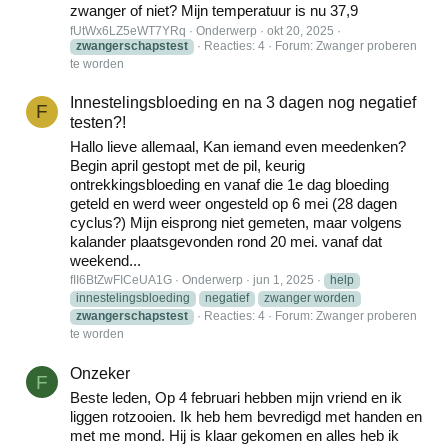
zwanger of niet? Mijn temperatuur is nu 37,9
fUtWx6LZ5eWT7YRq
Onderwerp
okt 20, 2025
zwangerschapstest
Reacties: 4
Forum:
Zwanger proberen
te worden
Innestelingsbloeding en na 3 dagen nog negatief
F
testen?!
Hallo lieve allemaal, Kan iemand even meedenken?
Begin april gestopt met de pil, keurig
ontrekkingsbloeding en vanaf die 1e dag bloeding
geteld en werd weer ongesteld op 6 mei (28 dagen
cyclus?) Mijn eisprong niet gemeten, maar volgens
kalander plaatsgevonden rond 20 mei. vanaf dat
weekend...
fII6BtZwFICeUA1G
Onderwerp
jun 1, 2025
help
innestelingsbloeding
negatief
zwanger worden
zwangerschapstest
Reacties: 4
Forum:
Zwanger proberen
te worden
Onzeker
F
Beste leden, Op 4 februari hebben mijn vriend en ik
liggen rotzooien. Ik heb hem bevredigd met handen en
met me mond. Hij is klaar gekomen en alles heb ik