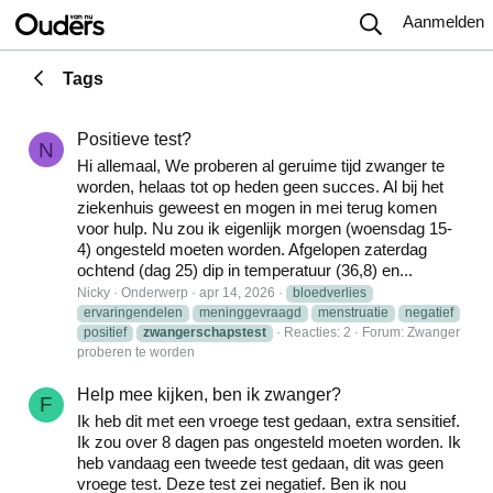
Aanmelden
Tags
Positieve test?
N
Hi allemaal, We proberen al geruime tijd zwanger te
worden, helaas tot op heden geen succes. Al bij het
ziekenhuis geweest en mogen in mei terug komen
voor hulp. Nu zou ik eigenlijk morgen (woensdag 15-
4) ongesteld moeten worden. Afgelopen zaterdag
ochtend (dag 25) dip in temperatuur (36,8) en...
Nicky
Onderwerp
apr 14, 2026
bloedverlies
ervaringendelen
meninggevraagd
menstruatie
negatief
positief
zwangerschapstest
Reacties: 2
Forum:
Zwanger
proberen te worden
Help mee kijken, ben ik zwanger?
F
Ik heb dit met een vroege test gedaan, extra sensitief.
Ik zou over 8 dagen pas ongesteld moeten worden. Ik
heb vandaag een tweede test gedaan, dit was geen
vroege test. Deze test zei negatief. Ben ik nou