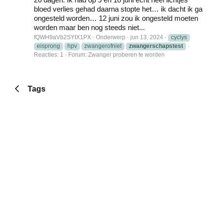
bloed verlies gehad daarna stopte het… ik dacht ik ga
ongesteld worden… 12 juni zou ik ongesteld moeten
worden maar ben nog steeds niet...
fQWH9aVb2SYtX1PX
Onderwerp
jun 13, 2024
cyclys
eisprong
hpv
zwangerofniet
zwangerschapstest
Reacties: 1
Forum:
Zwanger proberen te worden
Tags