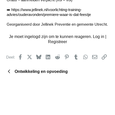
➡️
https://www.jellinek.nl/voorlichting-training-
advies/ouderavonden/premiere-waar-is-dat-feestje
Georganiseerd door Jellinek Preventie en gemeente Utrecht.
Je moet ingelogd zijn om te kunnen reageren. Log in |
Registreer
Facebook
X
Bluesky
LinkedIn
Reddit
Pinterest
Tumblr
WhatsApp
E-mail
kopp
Deel:
Ontwikkeling en opvoeding