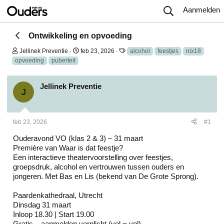
Aanmelden
Ontwikkeling en opvoeding
O
S
T
Jellinek Preventie
feb 23, 2026
alcohol
feestjes
nix18
n
t
a
opvoeding
puberteit
d
a
g
e
r
s
r
t
Jellinek Preventie
w
d
J
e
a
r
t
p
u
feb 23, 2026
#1
s
m
t
Ouderavond VO (klas 2 & 3) – 31 maart
a
r
Première van Waar is dat feestje?
t
Een interactieve theatervoorstelling over feestjes,
e
groepsdruk, alcohol en vertrouwen tussen ouders en
r
jongeren. Met Bas en Lis (bekend van De Grote Sprong).
Paardenkathedraal, Utrecht
Dinsdag 31 maart
Inloop 18.30 | Start 19.00
Gratis – aanmelden verplicht (vol = vol)