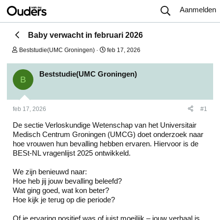
Aanmelden
Baby verwacht in februari 2026
O
S
Beststudie(UMC Groningen)
feb 17, 2026
n
t
d
a
e
r
Beststudie(UMC Groningen)
B
r
t
w
d
e
a
r
t
feb 17, 2026
#1
p
u
s
m
De sectie Verloskundige Wetenschap van het Universitair
t
Medisch Centrum Groningen (UMCG) doet onderzoek naar
a
hoe vrouwen hun bevalling hebben ervaren. Hiervoor is de
r
t
BESt-NL vragenlijst 2025 ontwikkeld.
e
r
We zijn benieuwd naar:
Hoe heb jij jouw bevalling beleefd?
Wat ging goed, wat kon beter?
Hoe kijk je terug op die periode?
Of je ervaring positief was of juist moeilijk – jouw verhaal is