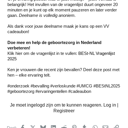
belangrijk! Het invullen van de vragenlijst duurt ongeveer 20
minuten en je kunt op elk moment pauzeren en later verder
gaan.
Deelname is volledig anoniem.
Als dank voor jouw deelname maak je kans op een VV
cadeaubon!
Doe mee en help de geboortezorg in Nederland
verbeteren!
Klik hier om de vragenlijst in te vullen:
BESt-NL Vragenlijst
2025
Ken je vrouwen die recent zijn bevallen? Deel deze post met
hen – elke ervaring telt.
#onderzoek #bevalling #verloskunde #UMCG #BEStNL2025
#geboortezorg #ervaringentellen #cadeaubon
Je moet ingelogd zijn om te kunnen reageren. Log in |
Registreer
Facebook
X
Bluesky
LinkedIn
Reddit
Pinterest
Tumblr
WhatsApp
E-mail
kopp
Deel: