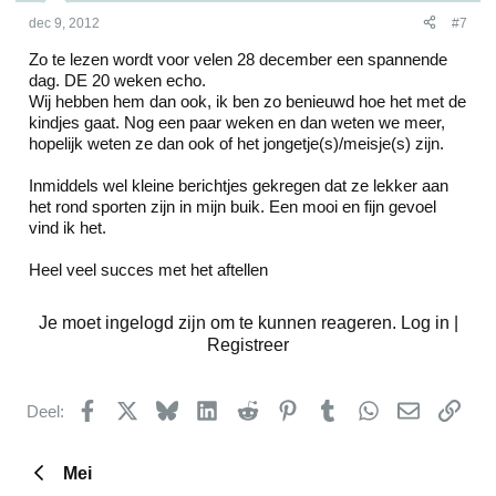
dec 9, 2012
#7
Zo te lezen wordt voor velen 28 december een spannende
dag. DE 20 weken echo.
Wij hebben hem dan ook, ik ben zo benieuwd hoe het met de
kindjes gaat. Nog een paar weken en dan weten we meer,
hopelijk weten ze dan ook of het jongetje(s)/meisje(s) zijn.
Inmiddels wel kleine berichtjes gekregen dat ze lekker aan
het rond sporten zijn in mijn buik. Een mooi en fijn gevoel
vind ik het.
Heel veel succes met het aftellen
Je moet ingelogd zijn om te kunnen reageren. Log in |
Registreer
Facebook
X
Bluesky
LinkedIn
Reddit
Pinterest
Tumblr
WhatsApp
E-mail
kopp
Deel:
Mei