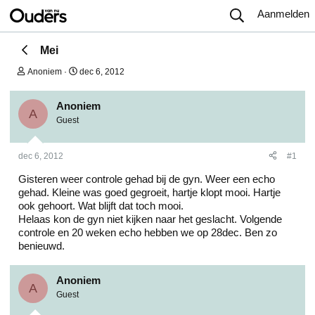
Aanmelden
Mei
O
S
Anoniem
dec 6, 2012
n
t
d
a
e
r
Anoniem
A
r
t
Guest
w
d
e
a
r
t
dec 6, 2012
#1
p
u
s
m
Gisteren weer controle gehad bij de gyn. Weer een echo
t
gehad. Kleine was goed gegroeit, hartje klopt mooi. Hartje
a
ook gehoort. Wat blijft dat toch mooi.
r
t
Helaas kon de gyn niet kijken naar het geslacht. Volgende
e
controle en 20 weken echo hebben we op 28dec. Ben zo
r
benieuwd.
Anoniem
A
Guest