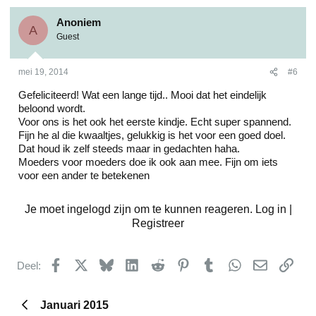
Anoniem
A
Guest
mei 19, 2014
#6
Gefeliciteerd! Wat een lange tijd.. Mooi dat het eindelijk
beloond wordt.
Voor ons is het ook het eerste kindje. Echt super spannend.
Fijn he al die kwaaltjes, gelukkig is het voor een goed doel.
Dat houd ik zelf steeds maar in gedachten haha.
Moeders voor moeders doe ik ook aan mee. Fijn om iets
voor een ander te betekenen
Je moet ingelogd zijn om te kunnen reageren. Log in |
Registreer
Facebook
X
Bluesky
LinkedIn
Reddit
Pinterest
Tumblr
WhatsApp
E-mail
kopp
Deel:
Januari 2015