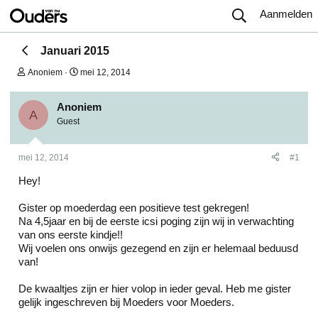
Aanmelden
Januari 2015
O
S
Anoniem
mei 12, 2014
n
t
d
a
e
r
Anoniem
A
r
t
Guest
w
d
e
a
r
t
mei 12, 2014
#1
p
u
s
m
Hey!
t
a
Gister op moederdag een positieve test gekregen!
r
t
Na 4,5jaar en bij de eerste icsi poging zijn wij in verwachting
e
van ons eerste kindje!!
r
Wij voelen ons onwijs gezegend en zijn er helemaal beduusd
van!
De kwaaltjes zijn er hier volop in ieder geval. Heb me gister
gelijk ingeschreven bij Moeders voor Moeders.