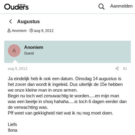
Aanmelden
Augustus
O
S
Anoniem
aug 9, 2012
n
t
d
a
e
r
Anoniem
r
t
A
Guest
w
d
e
a
r
t
aug 9, 2012
#1
p
u
s
m
Ja eindelijk heb ik ook een datum. Dinsdag 14 augustus is
t
a
het zover dan wordt ik ingeleid. Dus uiterlijk de 15e hebben
r
we onze kleine man in onze armen.
t
Begin nu toch wel zenuwachtig te worden.....en mijn man
e
was een beetje in shoq hahaha.....is toch 6 dagen eerder dan
r
de verwachting was.
Pff weet van gekkigheid niet wat ik nu nog moet doen.
Liefs
Ilona