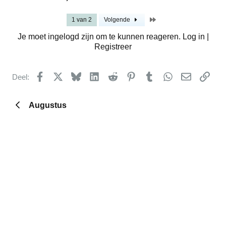
Laatste
1 van 2
Volgende
Je moet ingelogd zijn om te kunnen reageren. Log in |
Registreer
Facebook
X
Bluesky
LinkedIn
Reddit
Pinterest
Tumblr
WhatsApp
E-mail
kopp
Deel:
Augustus