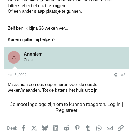
kittens effectief eruit te krijgen.
Of een ander slaap plaatsje te gunnen.
Zelf ben ik bijna 36 weken ver...
Kunenn jullie mij helpen?
Anoniem
A
Guest
mei 6, 2023
#2
Misschien een cosleeper huren voor de eerste
weken/maanden. Tot de kittens het huis uit zijn.
Je moet ingelogd zijn om te kunnen reageren. Log in |
Registreer
Facebook
X
Bluesky
LinkedIn
Reddit
Pinterest
Tumblr
WhatsApp
E-mail
kopp
Deel: