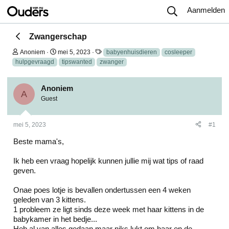
Aanmelden
Zwangerschap
O
S
T
Anoniem
mei 5, 2023
babyenhuisdieren
cosleeper
n
t
a
hulpgevraagd
tipswanted
zwanger
d
a
g
e
r
s
r
t
Anoniem
w
d
A
Guest
e
a
r
t
p
u
mei 5, 2023
#1
s
m
t
Beste mama's,
a
r
t
Ik heb een vraag hopelijk kunnen jullie mij wat tips of raad
e
geven.
r
Onae poes lotje is bevallen ondertussen een 4 weken
geleden van 3 kittens.
1 probleem ze ligt sinds deze week met haar kittens in de
babykamer in het bedje...
Heb al van alles gedaan maar niks lukt om haar en de