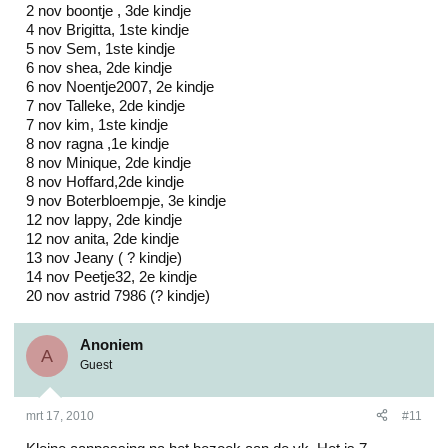
2 nov boontje , 3de kindje
4 nov Brigitta, 1ste kindje
5 nov Sem, 1ste kindje
6 nov shea, 2de kindje
6 nov Noentje2007, 2e kindje
7 nov Talleke, 2de kindje
7 nov kim, 1ste kindje
8 nov ragna ,1e kindje
8 nov Minique, 2de kindje
8 nov Hoffard,2de kindje
9 nov Boterbloempje, 3e kindje
12 nov lappy, 2de kindje
12 nov anita, 2de kindje
13 nov Jeany ( ? kindje)
14 nov Peetje32, 2e kindje
20 nov astrid 7986 (? kindje)
Anoniem
A
Guest
mrt 17, 2010
#11