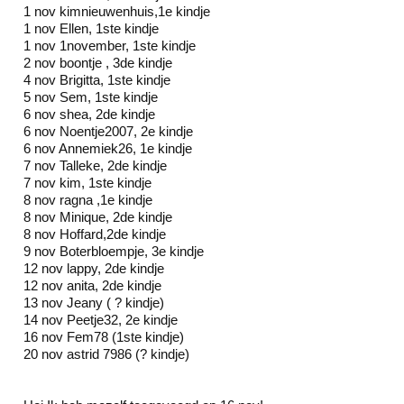
1 nov kimnieuwenhuis,1e kindje
1 nov Ellen, 1ste kindje
1 nov 1november, 1ste kindje
2 nov boontje , 3de kindje
4 nov Brigitta, 1ste kindje
5 nov Sem, 1ste kindje
6 nov shea, 2de kindje
6 nov Noentje2007, 2e kindje
6 nov Annemiek26, 1e kindje
7 nov Talleke, 2de kindje
7 nov kim, 1ste kindje
8 nov ragna ,1e kindje
8 nov Minique, 2de kindje
8 nov Hoffard,2de kindje
9 nov Boterbloempje, 3e kindje
12 nov lappy, 2de kindje
12 nov anita, 2de kindje
13 nov Jeany ( ? kindje)
14 nov Peetje32, 2e kindje
16 nov Fem78 (1ste kindje)
20 nov astrid 7986 (? kindje)