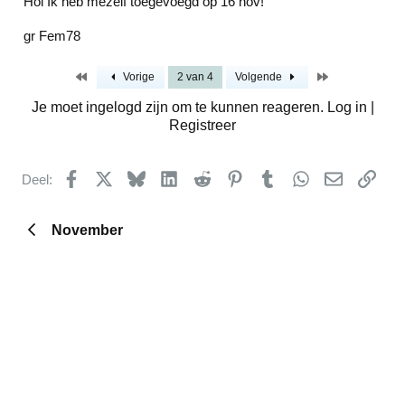
Hoi Ik heb mezelf toegevoegd op 16 nov!
gr Fem78
Eerste
Laatste
Vorige
2 van 4
Volgende
Je moet ingelogd zijn om te kunnen reageren. Log in |
Registreer
Facebook
X
Bluesky
LinkedIn
Reddit
Pinterest
Tumblr
WhatsApp
E-mail
kopp
Deel:
November