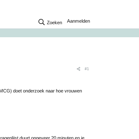
Aanmelden
Zoeken
#1
(UMCG) doet onderzoek naar hoe vrouwen
 vragenlijst duurt ongeveer 20 minuten en je