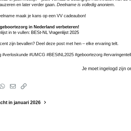
auzeren en later verder gaan.
Deelname is volledig anoniem.
deelname maak je kans op een VV cadeaubon!
geboortezorg in Nederland verbeteren!
ijst in te vullen:
BESt-NL Vragenlijst 2025
ent zijn bevallen? Deel deze post met hen – elke ervaring telt.
ng #verloskunde #UMCG #BEStNL2025 #geboortezorg #ervaringentel
Je moet ingelogd zijn o
t
mblr
WhatsApp
E-mail
koppeling
ht in januari 2026