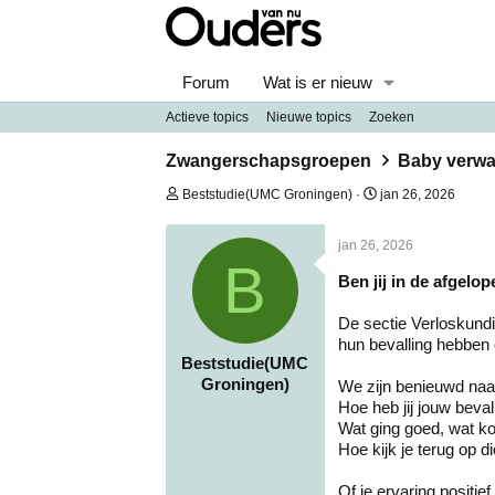
Forum
Wat is er nieuw
Actieve topics
Nieuwe topics
Zoeken
Zwangerschapsgroepen
Baby verwac
O
S
Beststudie(UMC Groningen)
jan 26, 2026
n
t
d
a
jan 26, 2026
e
r
B
r
t
Ben jij in de afgelo
w
d
e
a
r
t
De sectie Verloskund
p
u
hun bevalling hebben 
s
m
Beststudie(UMC
t
Groningen)
We zijn benieuwd naa
a
r
Hoe heb jij jouw beval
t
Wat ging goed, wat ko
e
Hoe kijk je terug op d
r
Of je ervaring positie