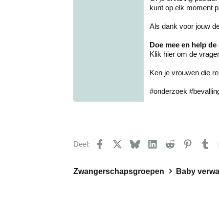
kunt op elk moment p
Als dank voor jouw 
Doe mee en help de 
Klik hier om de vragenl
Ken je vrouwen die rec
#onderzoek #bevalli
Facebook
X
Bluesky
LinkedIn
Reddit
Pinteres
Tu
Deel:
Zwangerschapsgroepen
Baby verwac