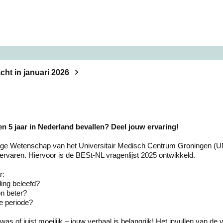
ht in januari 2026
pen 5 jaar in Nederland bevallen? Deel jouw ervaring!
ige Wetenschap van het Universitair Medisch Centrum Groningen 
ervaren. Hiervoor is de BESt-NL vragenlijst 2025 ontwikkeld.
r:
ling beleefd?
n beter?
ie periode?
f was of juist moeilijk – jouw verhaal is belangrijk! Het invullen van de