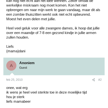
kan nog niet echt aan het idee wennen. Zeker omdat de
werkelijke miskraam nog moet komen. Kon het niet
opbrengen om naar mijn werk te gaan vandaag, maar dit als
een zombie thuiszitten werkt ook niet echt opbeurend.
Moest het even delen met jullie.
Heel veel geluk voor alle zwangere dames, ik hoop dat jullie
over een maandje of 7-8 een gezond kindje in jullie armen
zullen houden.
Liefs
(mama)dani
Anoniem
A
Guest
feb 25, 2010
#2
onee, wat erg
ik wens je heel veel sterkte toe in deze moeilijke tijd
hou je sterk
liefs mamabeer