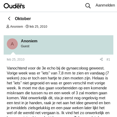
Aanmelden
Oktober
O
S
Anoniem
feb 25, 2010
n
t
d
a
e
r
Anoniem
r
t
A
Guest
w
d
e
a
r
t
feb 25, 2010
#1
p
u
s
m
Vanochtend voor de 3e echo bij de gynaecoloog geweest.
t
a
Vorige week was er "iets" van 7,8 mm te zien en vandaag (7
r
weken) zou er toch een hartje te zien moeten zijn. Helaas is
t
het "iets" niet gegroeid en was er geen verschil met vorige
e
week. Ik moet me dus gaan voorbereiden op een komende
r
miskraam die tussen nu en een week of 3 zal moeten gaan
komen. Wat onwerkelijk dit, sta je eerst nog ongelovig met
een test in je handen, raak je net aan het idee gewend en ben
je inmiddels zielsgelukkig en een paar weken later lijkt het
wel of de wereld net vergaan is. Ik vind het zo onwerkelijk en