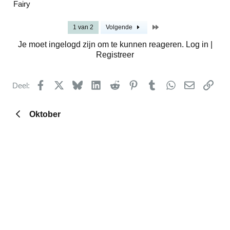
Fairy
Laatste
1 van 2
Volgende
Je moet ingelogd zijn om te kunnen reageren. Log in |
Registreer
Facebook
X
Bluesky
LinkedIn
Reddit
Pinterest
Tumblr
WhatsApp
E-mail
kopp
Deel:
Oktober