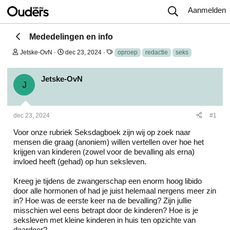
Aanmelden
Mededelingen en info
O
S
T
Jetske-OvN
dec 23, 2024
oproep
redactie
seks
n
t
a
d
a
g
e
r
s
Jetske-OvN
J
r
t
w
d
e
a
r
t
dec 23, 2024
#1
p
u
s
m
Voor onze rubriek Seksdagboek zijn wij op zoek naar
t
mensen die graag (anoniem) willen vertellen over hoe het
a
r
krijgen van kinderen (zowel voor de bevalling als erna)
t
invloed heeft (gehad) op hun seksleven.
e
r
Kreeg je tijdens de zwangerschap een enorm hoog libido
door alle hormonen of had je juist helemaal nergens meer zin
in? Hoe was de eerste keer na de bevalling? Zijn jullie
misschien wel eens betrapt door de kinderen? Hoe is je
seksleven met kleine kinderen in huis ten opzichte van
daardoor?