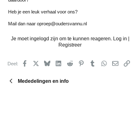
Heb je een leuk verhaal voor ons?
Mail dan naar
oproep@oudersvannu.nl
Je moet ingelogd zijn om te kunnen reageren. Log in |
Registreer
Facebook
X
Bluesky
LinkedIn
Reddit
Pinterest
Tumblr
WhatsApp
E-mail
kopp
Deel:
Mededelingen en info