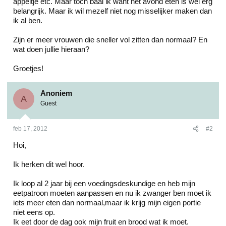
appeltje etc. Maar toch baal ik want het avond eten is wel erg
belangrijk. Maar ik wil mezelf niet nog misselijker maken dan
ik al ben.
Zijn er meer vrouwen die sneller vol zitten dan normaal? En
wat doen jullie hieraan?
Groetjes!
Anoniem
A
Guest
feb 17, 2012
#2
Hoi,
Ik herken dit wel hoor.
Ik loop al 2 jaar bij een voedingsdeskundige en heb mijn
eetpatroon moeten aanpassen en nu ik zwanger ben moet ik
iets meer eten dan normaal,maar ik krijg mijn eigen portie
niet eens op.
Ik eet door de dag ook mijn fruit en brood wat ik moet.