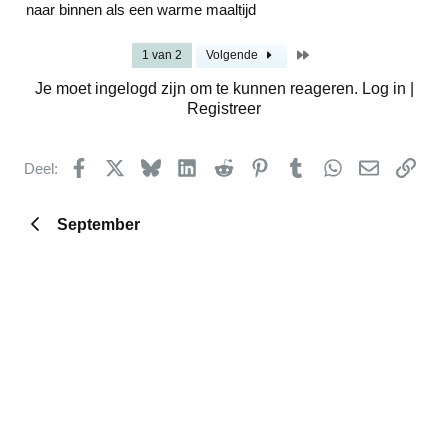
naar binnen als een warme maaltijd
Laatste
1 van 2
Volgende
Je moet ingelogd zijn om te kunnen reageren. Log in |
Registreer
Facebook
X
Bluesky
LinkedIn
Reddit
Pinterest
Tumblr
WhatsApp
E-mail
kopp
Deel:
September