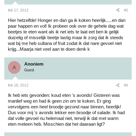
feb 17, 2012
#5
Hier hetzelfde! Honger en dan ga ik koken heerlijk.....en dan
paar happen en vol! Ik probeer ook over de gehele dag wat
beetjes te eten want als ik net iets te laat eet ben ik gelijk
duizelig of misselijk beetje lastig maar ik zorg dat ik steeds
wat bij me heb sultana of fruit zodat ik dat nare gevoel niet
krijg...Maarja niet veel aan te doen denk k
Anoniem
A
Guest
feb 18, 2012
#6
Ik heb iets gevonden: koud eten 's avonds! Gisteren was
manlief weg en had ik geen zin om te koken. Er ging
vervolgens een heel broodje gezond naar binnen, heerlijk!
Dus voor mij 's avonds lekker een broodje of salade. Ik had
dat volle gevoel nu helemaal niet, terwijl ik dat met warm
eten meteen heb. Misschien dat het daaraan ligt?