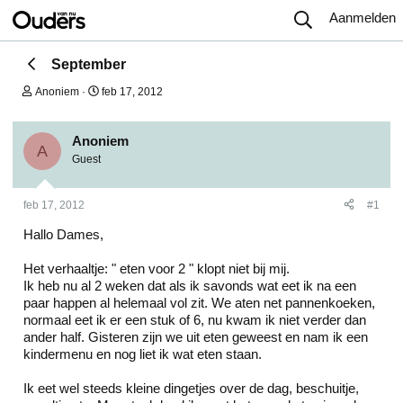
Aanmelden
September
O
S
Anoniem
feb 17, 2012
n
t
d
a
e
r
Anoniem
r
t
A
Guest
w
d
e
a
r
t
feb 17, 2012
#1
p
u
s
m
Hallo Dames,
t
a
r
Het verhaaltje: " eten voor 2 " klopt niet bij mij.
t
Ik heb nu al 2 weken dat als ik savonds wat eet ik na een
e
paar happen al helemaal vol zit. We aten net pannenkoeken,
r
normaal eet ik er een stuk of 6, nu kwam ik niet verder dan
ander half. Gisteren zijn we uit eten geweest en nam ik een
kindermenu en nog liet ik wat eten staan.
Ik eet wel steeds kleine dingetjes over de dag, beschuitje,