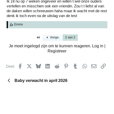
Ik zit nu op 7 weken ongeveer en willen t wel onze ouders
n
vertellen en misschien ook een vriendin. Zou t t liefst al van
:
de daken willen schreeuwen haha maar ik wacht met de rest
denk ik toch even na de uitslag van de test
W
Emmx
a
a
r
Eerste
Vorige
2 van 2
d
e
Je moet ingelogd zijn om te kunnen reageren. Log in |
r
Registreer
i
n
g
e
Facebook
X
Bluesky
LinkedIn
Reddit
Pinterest
Tumblr
WhatsApp
E-mail
kopp
Deel:
n
:
Baby verwacht in april 2026