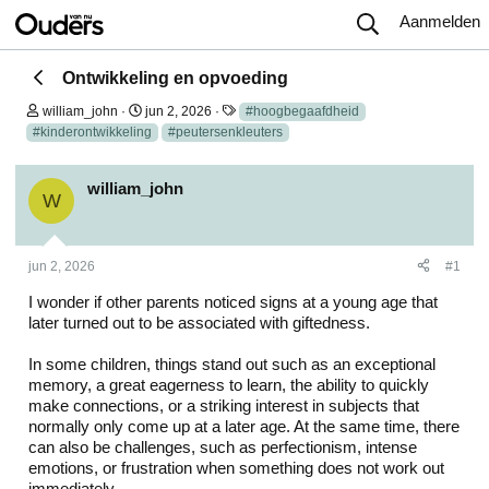
Aanmelden
Ontwikkeling en opvoeding
O
S
T
william_john
jun 2, 2026
#hoogbegaafdheid
n
t
a
#kinderontwikkeling
#peutersenkleuters
d
a
g
e
r
s
r
t
william_john
w
d
W
e
a
r
t
p
u
jun 2, 2026
#1
s
m
t
I wonder if other parents noticed signs at a young age that
a
r
later turned out to be associated with giftedness.
t
e
In some children, things stand out such as an exceptional
r
memory, a great eagerness to learn, the ability to quickly
make connections, or a striking interest in subjects that
normally only come up at a later age. At the same time, there
can also be challenges, such as perfectionism, intense
emotions, or frustration when something does not work out
immediately.