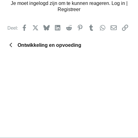
Je moet ingelogd zijn om te kunnen reageren. Log in |
Registreer
Facebook
X
Bluesky
LinkedIn
Reddit
Pinterest
Tumblr
WhatsApp
E-mail
kopp
Deel:
Ontwikkeling en opvoeding