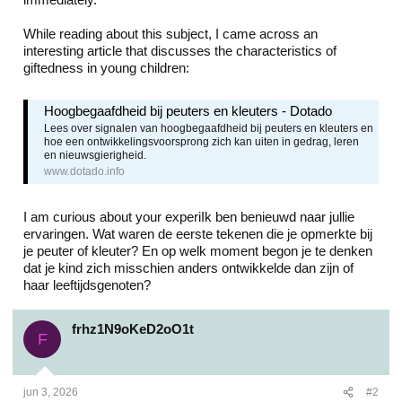
While reading about this subject, I came across an
interesting article that discusses the characteristics of
giftedness in young children:
Hoogbegaafdheid bij peuters en kleuters - Dotado
Lees over signalen van hoogbegaafdheid bij peuters en kleuters en
hoe een ontwikkelingsvoorsprong zich kan uiten in gedrag, leren
en nieuwsgierigheid.
www.dotado.info
I am curious about your experiIk ben benieuwd naar jullie
ervaringen. Wat waren de eerste tekenen die je opmerkte bij
je peuter of kleuter? En op welk moment begon je te denken
dat je kind zich misschien anders ontwikkelde dan zijn of
haar leeftijdsgenoten?
frhz1N9oKeD2oO1t
F
jun 3, 2026
#2