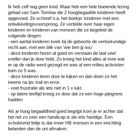
Ik heb zelf nog geen kind. Maar heb een hele boeiende lezing
gehad van Sam Tomlow die 2 hoogbegaafde kinderen heeft
opgevoed. Ze schreef o.a. het boekje: kinderen met een
ontwikkelingsvoorsprong. Ze vertelde over haar eigen
kinderen en kinderen van mensen die ze begeleid de
volgende dingen:
- een aantal kinderen keek bij de geboorte de verloskundige
recht aan, met een blik van 'wie ben jij nou'
- deze kinderen horen al goed en verstaan de taal veel
sneller dan je door hebt. Zo kreeg het kind alles al mee wat
er op de radio werd gezegd en was al een milieu activisten
toen ze 5 was.
- deze kinderen leren door te kijken en dan doen ze het
ineens na ipv trail en error.
- veel frustratie als iets niet in 1 x lukt.
- op latere leeftijd kreeg ze door dat ze een hoge pijngrens
hadden
Als je hoog begaafdheid goed begrijpt kom je er achter dat
het net zo zeer een handicap is als iets handigs. Een
schokkend feitje is dat meer HB mensen in een inrichting
belanden dan de uni afmaken.