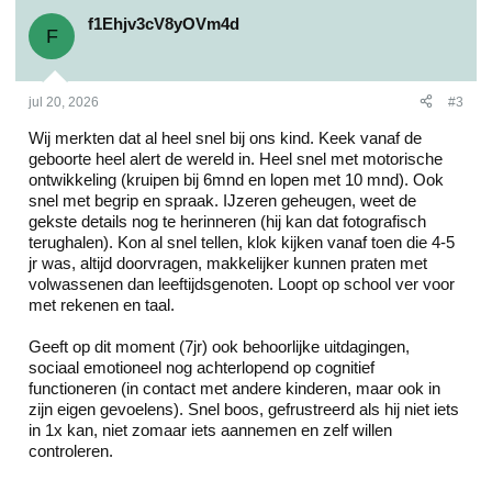
f1Ehjv3cV8yOVm4d
F
jul 20, 2026
#3
Wij merkten dat al heel snel bij ons kind. Keek vanaf de
geboorte heel alert de wereld in. Heel snel met motorische
ontwikkeling (kruipen bij 6mnd en lopen met 10 mnd). Ook
snel met begrip en spraak. IJzeren geheugen, weet de
gekste details nog te herinneren (hij kan dat fotografisch
terughalen). Kon al snel tellen, klok kijken vanaf toen die 4-5
jr was, altijd doorvragen, makkelijker kunnen praten met
volwassenen dan leeftijdsgenoten. Loopt op school ver voor
met rekenen en taal.
Geeft op dit moment (7jr) ook behoorlijke uitdagingen,
sociaal emotioneel nog achterlopend op cognitief
functioneren (in contact met andere kinderen, maar ook in
zijn eigen gevoelens). Snel boos, gefrustreerd als hij niet iets
in 1x kan, niet zomaar iets aannemen en zelf willen
controleren.