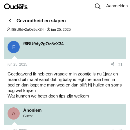
Aanmelden
Gezondheid en slapen
O
S
f8BU9dy2gOz5eX34
jun 25, 2025
n
t
d
a
e
r
f8BU9dy2gOz5eX34
F
r
t
w
d
e
a
r
t
jun 25, 2025
#1
p
u
s
m
Goedeavond ik heb een vraagje mijn zoontje is nu 1jaar en
t
maand uit ma al vanaf dat hij baby is legt me man hem in
a
bed en dan loopt me man weg en dan blijft hij huilen en soms
r
t
nog wel krijsen
e
Wat kunnen we beter doen tips zijn welkom
r
Anoniem
A
Guest