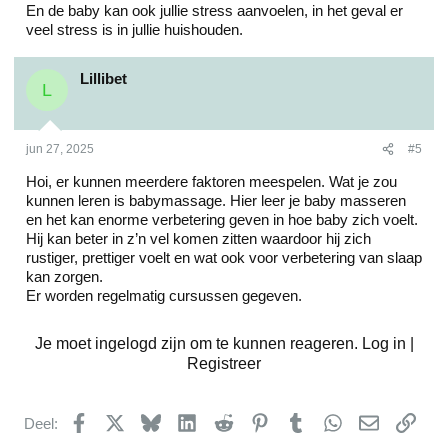
En de baby kan ook jullie stress aanvoelen, in het geval er
veel stress is in jullie huishouden.
Lillibet
L
jun 27, 2025
#5
Hoi, er kunnen meerdere faktoren meespelen. Wat je zou
kunnen leren is babymassage. Hier leer je baby masseren
en het kan enorme verbetering geven in hoe baby zich voelt.
Hij kan beter in z’n vel komen zitten waardoor hij zich
rustiger, prettiger voelt en wat ook voor verbetering van slaap
kan zorgen.
Er worden regelmatig cursussen gegeven.
Je moet ingelogd zijn om te kunnen reageren. Log in |
Registreer
Facebook
X
Bluesky
LinkedIn
Reddit
Pinterest
Tumblr
WhatsApp
E-mail
kopp
Deel: