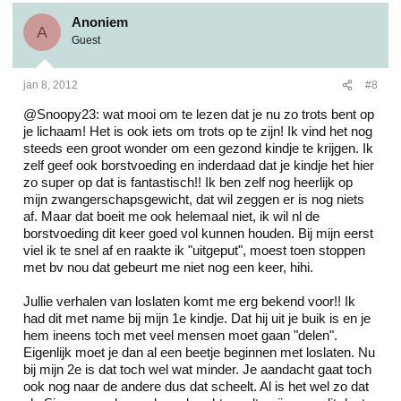
Anoniem
A
Guest
jan 8, 2012
#8
@Snoopy23: wat mooi om te lezen dat je nu zo trots bent op
je lichaam! Het is ook iets om trots op te zijn! Ik vind het nog
steeds een groot wonder om een gezond kindje te krijgen. Ik
zelf geef ook borstvoeding en inderdaad dat je kindje het hier
zo super op dat is fantastisch!! Ik ben zelf nog heerlijk op
mijn zwangerschapsgewicht, dat wil zeggen er is nog niets
af. Maar dat boeit me ook helemaal niet, ik wil nl de
borstvoeding dit keer goed vol kunnen houden. Bij mijn eerst
viel ik te snel af en raakte ik "uitgeput", moest toen stoppen
met bv nou dat gebeurt me niet nog een keer, hihi.
Jullie verhalen van loslaten komt me erg bekend voor!! Ik
had dit met name bij mijn 1e kindje. Dat hij uit je buik is en je
hem ineens toch met veel mensen moet gaan "delen".
Eigenlijk moet je dan al een beetje beginnen met loslaten. Nu
bij mijn 2e is dat toch wel wat minder. Je aandacht gaat toch
ook nog naar de andere dus dat scheelt. Al is het wel zo dat