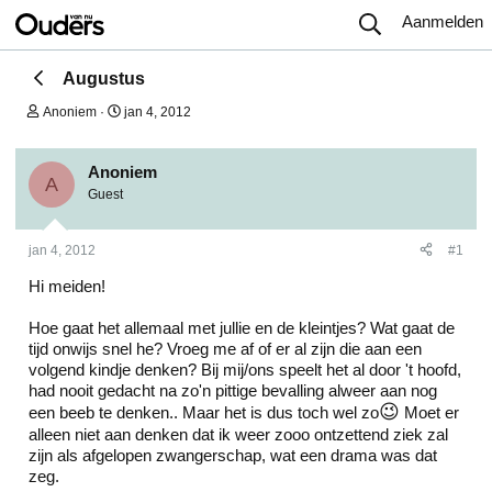
Aanmelden
Augustus
O
S
Anoniem
jan 4, 2012
n
t
d
a
e
r
Anoniem
r
t
A
Guest
w
d
e
a
r
t
jan 4, 2012
#1
p
u
s
m
Hi meiden!
t
a
r
Hoe gaat het allemaal met jullie en de kleintjes? Wat gaat de
t
tijd onwijs snel he? Vroeg me af of er al zijn die aan een
e
volgend kindje denken? Bij mij/ons speelt het al door 't hoofd,
r
had nooit gedacht na zo'n pittige bevalling alweer aan nog
😉
een beeb te denken.. Maar het is dus toch wel zo
Moet er
alleen niet aan denken dat ik weer zooo ontzettend ziek zal
zijn als afgelopen zwangerschap, wat een drama was dat
zeg.