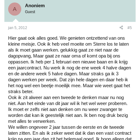
Anoniem
A
Guest
jan 5, 2012
#5
Hier gaat ook alles goed. We genieten ontzettend van ons
kleine meisje. Ook ik heb veel moeite om Sterre los te laten
als ik moet gaan werken. gelukkig gaat ze niet naar de
dagopvang, Maar gaat ze naar oma of komt opa bij ons
oppassen. Ik heb per 1 februari een nieuwe baan en ik krijg
een jaarcontract. Nu werk ik nog de ene week 4 halve dagen
en de andere week 5 halve dagen. Maar straks ga ik 3
dagen werken per week. Dat zijn hele dagen en daar heb ik
het nog wel een beetje moeilijk mee. Maar wie weet gaat het
straks beter.
Ook ik zit alweer aan een tweede te denken maar nu nog
niet. Aan het einde van dit jaar wil ik het wel weer proberen.
Ik moet er zelfs niet aan denken om nu weer zwanger te
worden dat kan ik geestelijk niet aan. Ik ben nog druk bezig
met alles te verwerken.
We willen ongeveer 2 jaar tussen de eerste en de tweede
laten zitten. En als ik zeker weet dat ik dan een vast contract
krijg na een jaar dan zit het helemaal goed. Ik hoop alleen dat