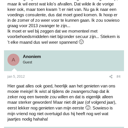
maar ik wil eerst wat kilo's afvallen. Dat wilde ik de vorige
keer ook, maar toen kwam 't er niet van. Nu ga ik naar een
voedings consulente, dus dat moet goed komen. Ik hoop er
in de zomer of zo weer voor te kunnen gaan. Ik zou sowieso
graag voor 2013 zwanger te zijn...
Ik moet er wel bij zeggen dat we momenteel met
voorbehoedsmiddelen niet bijzonder secuur zijn... Stiekem is
🙂
't elke maand dus wel weer spannend
Anoniem
A
Guest
jan 5, 2012
#4
Hier gaat alles ook goed, heerlijk aan het genieten van ons
mooie meisje! Ik wist al tijdens de zwangerschap dat ik
zeker nog een tweede zou willen en dat is eigenlijk alleen
maar sterker geworden! Maar niet dit jaar (of volgend jaar),
🙂
eerst lekker nog genieten van mijn eerste
. Sowieso is
mijn vriend nog niet overtuigd dus hij heeft nog wel wat
jaartjes nodig hahaha!