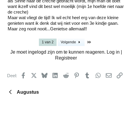
als Sinne naar de creche gebracht wordt, mijn man dit doet
want ikzelf vind dit best wel moeilijk (mijn 1e hoefde niet naar
de creche)
Maar wat vliegt de tijd! Ik wil echt heel erg van deze kleine
genieten want ik denk dat wij niet voor een 3e kindje gaan.
Maar zeg nooit nooit...Genietse allemaal!!
Laatste
1 van 2
Volgende
Je moet ingelogd zijn om te kunnen reageren. Log in |
Registreer
Facebook
X
Bluesky
LinkedIn
Reddit
Pinterest
Tumblr
WhatsApp
E-mail
kopp
Deel:
Augustus