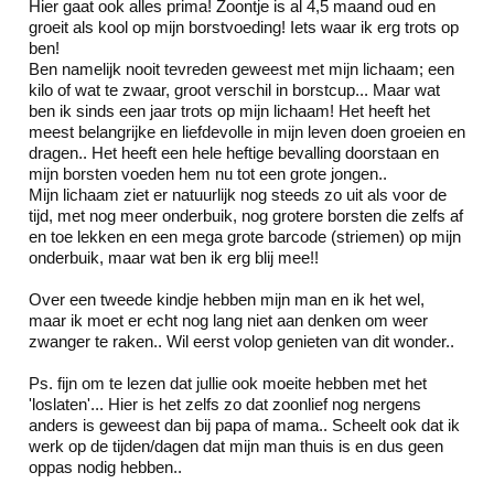
Hier gaat ook alles prima! Zoontje is al 4,5 maand oud en
groeit als kool op mijn borstvoeding! Iets waar ik erg trots op
ben!
Ben namelijk nooit tevreden geweest met mijn lichaam; een
kilo of wat te zwaar, groot verschil in borstcup... Maar wat
ben ik sinds een jaar trots op mijn lichaam! Het heeft het
meest belangrijke en liefdevolle in mijn leven doen groeien en
dragen.. Het heeft een hele heftige bevalling doorstaan en
mijn borsten voeden hem nu tot een grote jongen..
Mijn lichaam ziet er natuurlijk nog steeds zo uit als voor de
tijd, met nog meer onderbuik, nog grotere borsten die zelfs af
en toe lekken en een mega grote barcode (striemen) op mijn
onderbuik, maar wat ben ik erg blij mee!!
Over een tweede kindje hebben mijn man en ik het wel,
maar ik moet er echt nog lang niet aan denken om weer
zwanger te raken.. Wil eerst volop genieten van dit wonder..
Ps. fijn om te lezen dat jullie ook moeite hebben met het
'loslaten'... Hier is het zelfs zo dat zoonlief nog nergens
anders is geweest dan bij papa of mama.. Scheelt ook dat ik
werk op de tijden/dagen dat mijn man thuis is en dus geen
oppas nodig hebben..