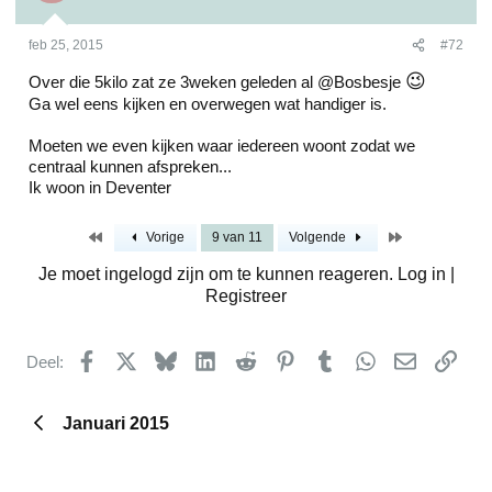
feb 25, 2015
#72
😉
Over die 5kilo zat ze 3weken geleden al @Bosbesje
Ga wel eens kijken en overwegen wat handiger is.
Moeten we even kijken waar iedereen woont zodat we
centraal kunnen afspreken...
Ik woon in Deventer
Eerste
Laatste
Vorige
9 van 11
Volgende
Je moet ingelogd zijn om te kunnen reageren. Log in |
Registreer
Facebook
X
Bluesky
LinkedIn
Reddit
Pinterest
Tumblr
WhatsApp
E-mail
kopp
Deel:
Januari 2015