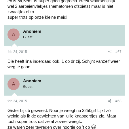
en is 54,5cm. Is super goed gegroeid. Heeft waarschijnlijk
wel 2 aarbeienvlekjes (hematomen ofzoiets) maar is niet
kwaalijks ofzo.
super trots op onze kleine meid!
Anoniem
A
Guest
feb 24, 2015
#67
Die heeft lina inderdaad ook. 1 op dr zij. Schijnt vanzelf weer
weg te gaan
Anoniem
A
Guest
feb 24, 2015
#68
Gister bij cb geweest. Noortje weegt nu 3250gr! Lijkt zó
weinig als ik de gewichten van jullie knapperdjes zie. Maar
toch super trots dat ze al zoveel weegt..
😀
ze waren zeer tevreden over noortje op 't cb