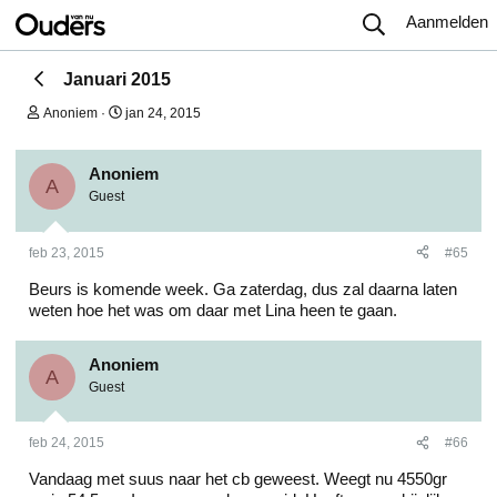
Aanmelden
Januari 2015
O
S
Anoniem
jan 24, 2015
n
t
d
a
e
r
Anoniem
r
t
A
Guest
w
d
e
a
r
t
feb 23, 2015
#65
p
u
s
m
Beurs is komende week. Ga zaterdag, dus zal daarna laten
t
a
weten hoe het was om daar met Lina heen te gaan.
r
t
e
Anoniem
A
r
Guest
feb 24, 2015
#66
Vandaag met suus naar het cb geweest. Weegt nu 4550gr