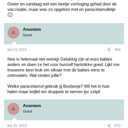
Gister en vandaag wel een beetje verhoging gehad door de
vaccinatie, maar was zo opgelost met en paracetamolletje
🙂
Anoniem
A
Guest
feb 24, 2015
#69
Nee is helemaal niet weinig! Gelukkig zijn al onze babies
anders en doen ze het voor hunzelf hartstikke goed. Lijkt me
trouwens best leuk om elkaar met de babies eens te
ontmoeten. Wat vinden jullie?
Welke paracetamol gebruik jij Bosbesje? Wil het in huis
halen maar twijfel om druppels te nemen ipv zetpil
Anoniem
A
Guest
feb 25, 2015
#70