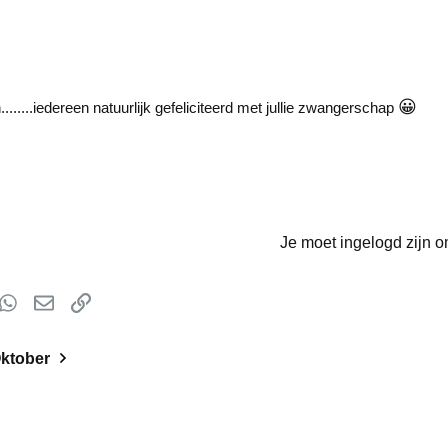
😀
......iedereen natuurlijk gefeliciteerd met jullie zwangerschap
Je moet ingelogd zijn o
t
mblr
WhatsApp
E-mail
koppeling
ktober