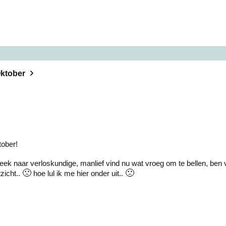
ktober
ober!
eek naar verloskundige, manlief vind nu wat vroeg om te bellen, be
🙁
🙁
tzicht..
hoe lul ik me hier onder uit..