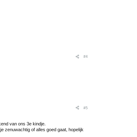
#4
#5
kend van ons 3e kindje.
 zenuwachtig of alles goed gaat, hopelijk