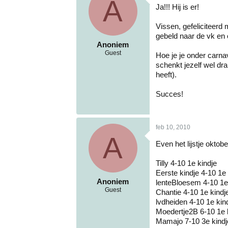
A
Ja!!! Hij is er!
Vissen, gefeliciteerd
gebeld naar de vk en 
Anoniem
Guest
Hoe je je onder carnav
schenkt jezelf wel dra
heeft).
Succes!
feb 10, 2010
A
Even het lijstje okto
Tilly 4-10 1e kindje
Eerste kindje 4-10 1e 
Anoniem
lenteBloesem 4-10 1e
Guest
Chantie 4-10 1e kindj
lvdheiden 4-10 1e kin
Moedertje2B 6-10 1e 
Mamajo 7-10 3e kindj