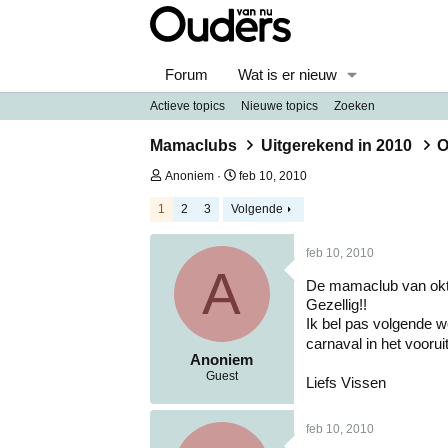
Forum
Wat is er nieuw
Actieve topics
Nieuwe topics
Zoeken
Mamaclubs
Uitgerekend in 2010
O
O
S
Anoniem
feb 10, 2010
n
t
d
a
1
2
3
Volgende
e
r
r
t
feb 10, 2010
w
d
A
e
a
De mamaclub van okt
r
t
p
u
Gezellig!!
s
m
Ik bel pas volgende w
t
carnaval in het voorui
a
Anoniem
r
Guest
Liefs Vissen
t
e
r
feb 10, 2010