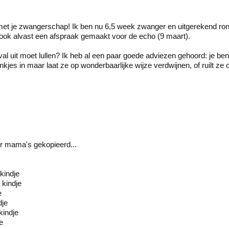
 met je zwangerschap! Ik ben nu 6,5 week zwanger en uitgerekend ron
ook alvast een afspraak gemaakt voor de echo (9 maart).
al uit moet lullen? Ik heb al een paar goede adviezen gehoord: je bent z
nkjes in maar laat ze op wonderbaarlijke wijze verdwijnen, of ruilt ze o
ber mama's gekopieerd...
kindje
 kindje
e
dje
kindje
e