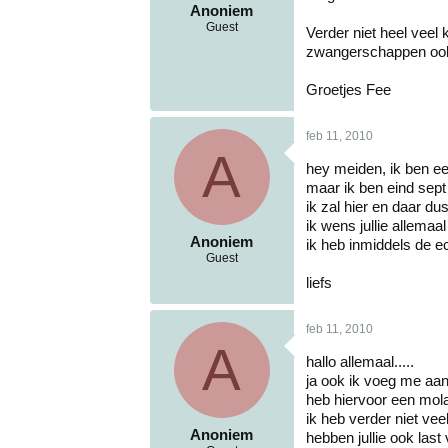
Anoniem
Guest
Verder niet heel veel 
zwangerschappen oo
Groetjes Fee
feb 11, 2010
A
hey meiden, ik ben e
maar ik ben eind sept 
ik zal hier en daar d
ik wens jullie allema
Anoniem
ik heb inmiddels de e
Guest
liefs
feb 11, 2010
A
hallo allemaal.....
ja ook ik voeg me aan j
heb hiervoor een mol
ik heb verder niet vee
Anoniem
hebben jullie ook last