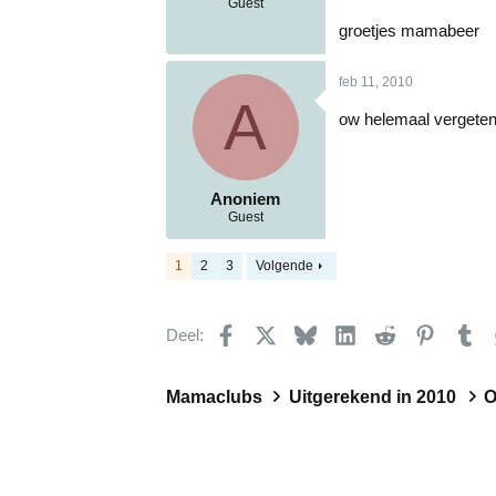
Guest
groetjes mamabeer
feb 11, 2010
A
ow helemaal vergeten..
Anoniem
Guest
1
2
3
Volgende
Facebook
X
Bluesky
LinkedIn
Reddit
Pinteres
Tu
Deel:
Mamaclubs
Uitgerekend in 2010
O