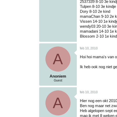
2537339 8-10 3e kind
Tulpen 8-10 3e kindje
Dory 8-10 2e kind
mamaChan 9-10 2e ki
Vissen 14-10 1e kindj
wendy03 20-10 3e kin
mamadani 14-10 1e k
Blossom 2-10 1e kind
feb 10, 2010
A
Hoi hoi mama's van ok
Ik heb ook nog niet g
Anoniem
Guest
feb 10, 2010
A
Hier nog een okt 201
Ben nog maar net zwan
Heb algelopen sept ee
mag ik met 8 weken ee