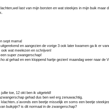
klachten,wel last van mijn borsten en wat steekjes in mijn buik maar d
k.
en sept mama!
uitgerekend en aangezien de vorige 3 ook later kwamen ga ik er vanuit
us ook wat meelezen en schrijven!
al een super zwangerschap!
cho al gehad en een kloppend hartje gezien! maandag weer naar de V
ullie toe, 12 okt ben ik uitgeteld!
azwangerschap gehad dus ben wel erg zenuwachtig.
l klachten..s'avonds een beetje misselijk en soms een beetje steekjes
 van buikpijn? is dit normaal in de zwangerschap?