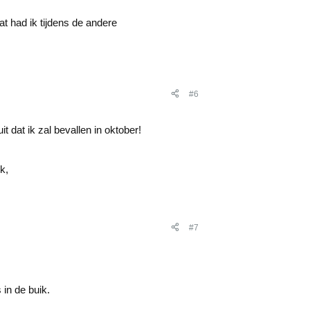
at had ik tijdens de andere
#6
 dat ik zal bevallen in oktober!
k,
#7
 in de buik.