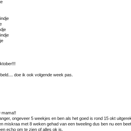
je
ndje
e
dje
indje
je
tober!!!
ebeld.... doe ik ook volgende week pas.
0 mama!!
ger, ongeveer 5 weekjes en ben als het goed is rond 15 okt uitgere
n miskraa met 8 weken gehad van een tweeling dus ben nu een beetje
n echo om te zien of alles ok is.