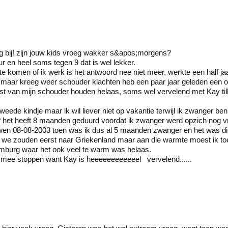
oeg bij! zijn jouw kids vroeg wakker s&apos;morgens?
r en heel soms tegen 9 dat is wel lekker.
e komen of ik werk is het antwoord nee niet meer, werkte een half j
 maar kreeg weer schouder klachten heb een paar jaar geleden een o
last van mijn schouder houden helaas, soms wel vervelend met Kay tillen
tweede kindje maar ik wil liever niet op vakantie terwijl ik zwanger b
? het heeft 8 maanden geduurd voordat ik zwanger werd opzich nog vri
en 08-08-2003 toen was ik dus al 5 maanden zwanger en het was die
we zouden eerst naar Griekenland maar aan die warmte moest ik toe
mburg waar het ook veel te warm was helaas.
 mee stoppen want Kay is heeeeeeeeeeeel vervelend......