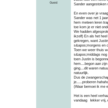
Guest
Sander aangestoken wo
En even over je vraag
Sander was net 1 jaar
hem meteen leren trapl
toe kom je er niet on
We hadden afgesproke
ikzelf) En als het he
gekregen, want Justi
s&apos;morgens en om
Toen we weer thuis wa
s&apos;middags nog ff
toen Justin is begonne
hem....begon aan zijn
ging....dit waren natu
natuurlijk.
Dus de zwangerschap en
je......proberen hahah
(Waar bemoei ik me e
Het is een heel verhaa
vandaag lekker vrij, 