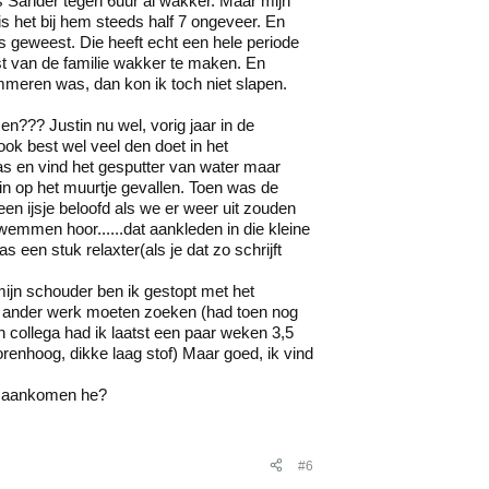
as Sander tegen 6uur al wakker. Maar mijn
is het bij hem steeds half 7 ongeveer. En
rs geweest. Die heeft echt een hele periode
st van de familie wakker te maken. En
ammeren was, dan kon ik toch niet slapen.
??? Justin nu wel, vorig jaar in de
t ook best wel veel den doet in het
aas en vind het gesputter van water maar
 kin op het muurtje gevallen. Toen was de
een ijsje beloofd als we er weer uit zouden
 zwemmen hoor......dat aankleden in die kleine
 een stuk relaxter(als je dat zo schrijft
 mijn schouder ben ik gestopt met het
ar ander werk moeten zoeken (had toen nog
n collega had ik laatst een paar weken 3,5
torenhoog, dikke laag stof) Maar goed, ik vind
at aankomen he?
#6