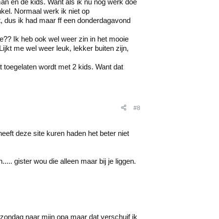
man en de kids. Want als ik nu nog werk doe
kel. Normaal werk ik niet op
, dus ik had maar ff een donderdagavond
 he?? Ik heb ook wel weer zin in het mooie
jkt me wel weer leuk, lekker buiten zijn,
at toegelaten wordt met 2 kids. Want dat
#8
eft deze site kuren haden het beter niet
.. gister wou die alleen maar bij je liggen.
 zondag naar mijn opa maar dat verschuif ik