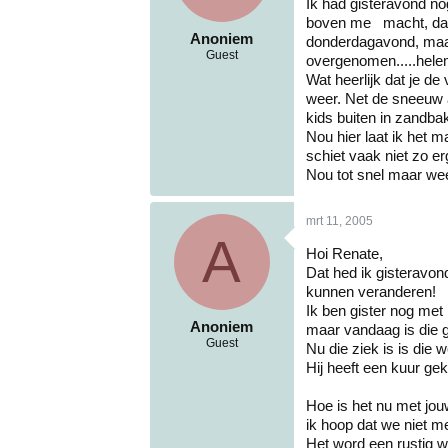
Ik had gisteravond no
boven me macht, dan h
Anoniem
donderdagavond, maar
Guest
overgenomen.....helem
Wat heerlijk dat je de
weer. Net de sneeuw ac
kids buiten in zandb
Nou hier laat ik het m
schiet vaak niet zo er
Nou tot snel maar we
mrt 11, 2005
A
Hoi Renate,
Dat hed ik gisteravon
kunnen veranderen!
Ik ben gister nog met 
Anoniem
maar vandaag is die ge
Guest
Nu die ziek is is die 
Hij heeft een kuur ge
Hoe is het nu met jou
ik hoop dat we niet m
Het word een rustig w