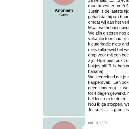
Ja helaas...........h
man moest er om 5.45 u
Anoniem
Justin is de laatste t
Guest
gehad dat hij om 6uur
omdat wij aan het ver
Maar we hebben sinds 
We zijn gisteren nog
vakantie toen had hij z
kleuterbadje niets an
niets (alhoewel het we
grap voor mij een beet
zijn. Hij moest ook zo
hokjes pffffff. Ik heb
hahaha)
Wel vervelend dat je z
kappersvak.....en ook
geen kinderen). Ik wer
tot 4 dagen gewerkt, m
het leuk om te doen.
Nou ik ga stoppen, w
Tot snel..........groetj
mrt 10, 2005