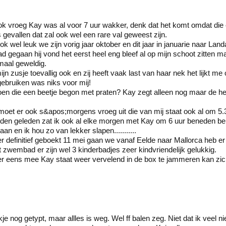
ok vroeg Kay was al voor 7 uur wakker, denk dat het komt omdat die e
is gevallen dat zal ook wel een rare val geweest zijn.
wel leuk we zijn vorig jaar oktober en dit jaar in januarie naar La
gegaan hij vond het eerst heel eng bleef al op mijn schoot zitten maa
maal geweldig.
mijn zusje toevallig ook en zij heeft vaak last van haar nek het lijkt 
gebruiken was niks voor mij!
oen die een beetje begon met praten? Kay zegt alleen nog maar de 
oet er ook s&apos;morgens vroeg uit die van mij staat ook al om 5.3
en geleden zat ik ook al elke morgen met Kay om 6 uur beneden ben b
an en ik hou zo van lekker slapen...........
er definitief geboekt 11 mei gaan we vanaf Eelde naar Mallorca heb er
t zwembad er zijn wel 3 kinderbadjes zeer kindvriendelijk gelukkig.
r eens mee Kay staat weer vervelend in de box te jammeren kan zi
je nog getypt, maar allles is weg. Wel ff balen zeg. Niet dat ik veel 