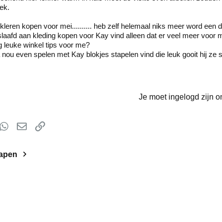
ek.
leren kopen voor mei.......... heb zelf helemaal niks meer word ee
laafd aan kleding kopen voor Kay vind alleen dat er veel meer voor me
 leuke winkel tips voor me?
a nou even spelen met Kay blokjes stapelen vind die leuk gooit hij ze
Je moet ingelogd zijn o
t
mblr
WhatsApp
E-mail
koppeling
lapen