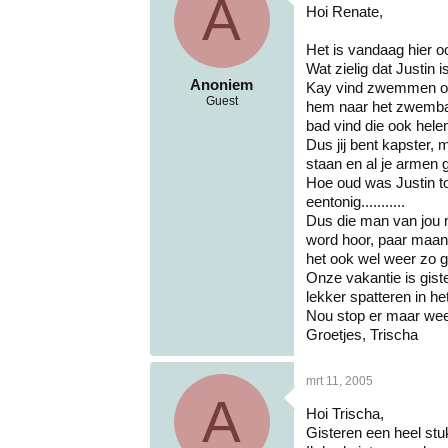
A
Hoi Renate,
Het is vandaag hier o
Wat zielig dat Justin 
Anoniem
Kay vind zwemmen ook 
Guest
hem naar het zwembad 
bad vind die ook hele
Dus jij bent kapster, 
staan en al je armen 
Hoe oud was Justin t
eentonig...........
Dus die man van jou m
word hoor, paar maand
het ook wel weer zo ga
Onze vakantie is gist
lekker spatteren in he
Nou stop er maar wee
Groetjes, Trischa
mrt 11, 2005
A
Hoi Trischa,
Gisteren een heel stuk