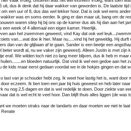
et is hier vaak vroeg. Gisteren was het wel extreem vroeg, want toen w
it, dus ik denk dat hij daar wakker van geworden is. De laatste tijd 
ijd om een uur of 8, dus das wel lekker hoor. Dat is ook wel eens ande
 wakker was en soms eerder. Ik ging er dan maar uit, bang om de re
bouwen waren sliep hij bij ons op de kamer dus als hij dan aan het j
een week of 4 allemaal een eigen kamer. Heerlijk.
 even aan het zwemmen geweest, vind Kay dat ook wel leuk...zwemmen
oiets van....wat doe ik hier. Maar nu.....vind hij het geweldig. Hij durf
ders dan van de glijbaan af te gaan. Sander is een beetje een angsth
l beter wordt al, nu we vaker zijn geweest). Alleen Justin is met zijn
je eraf. We wilden toch niet zo lang meer blijven, dus ik heb m maar 
 huilen........en bloeden natuurlijk. Dat vind ik wel een gedoe aan het
 nu de kids maar eerst gedaan voordat we in de hokjes gingen en dat was
o last van je schouder hebt zeg. Ik weet hoe lastig het is, want door
 door eczeem. Ik ben toen een jaar bij huis geweest en heb later na
k nu nog 2,5 dagen en dat is wel redelijk te doen. Door ziekte van ee
aar dat is wel echt te veel hoor. Dan blijft thuis alles liggen (de was 
ant we moeten straks naar de tandarts en daar moeten we niet te la
es Renate