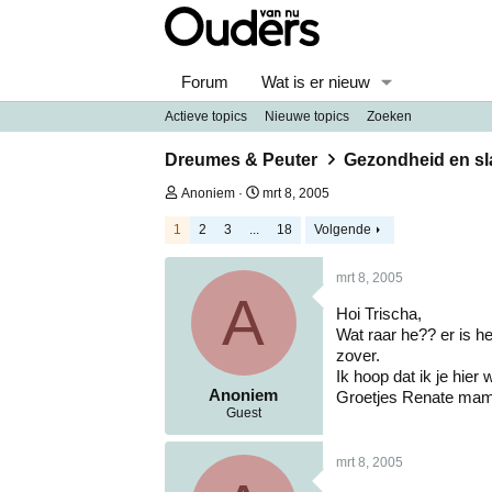
Forum
Wat is er nieuw
Actieve topics
Nieuwe topics
Zoeken
Dreumes & Peuter
Gezondheid en s
O
S
Anoniem
mrt 8, 2005
n
t
d
a
1
2
3
...
18
Volgende
e
r
r
t
mrt 8, 2005
w
d
A
e
a
Hoi Trischa,
r
t
p
u
Wat raar he?? er is h
s
m
zover.
t
Ik hoop dat ik je hier we
a
Anoniem
Groetjes Renate mam
r
Guest
t
e
r
mrt 8, 2005