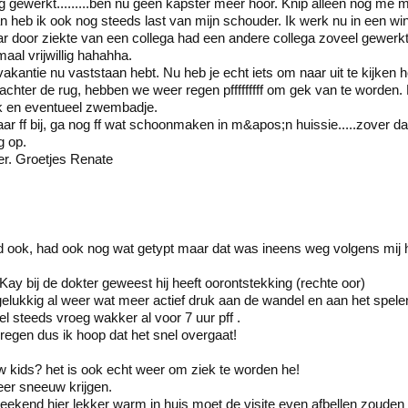
g gewerkt.........ben nu geen kapster meer hoor. Knip alleen nog me 
eb ik ook nog steeds last van mijn schouder. Ik werk nu in een win
 door ziekte van een collega had een andere collega zoveel gewerkt
aal vrijwillig hahahha.
 vakantie nu vaststaan hebt. Nu heb je echt iets om naar uit te kijken
hter de rug, hebben we weer regen pfffffffff om gek van te worden. Li
ak en eventueel zwembadje.
aar ff bij, ga nog ff wat schoonmaken in m&apos;n huissie.....zover d
g op.
er. Groetjes Renate
d ook, had ook nog wat getypt maar dat was ineens weg volgens mij he
Kay bij de dokter geweest hij heeft oorontstekking (rechte oor)
lukkig al weer wat meer actief druk aan de wandel en aan het spelen...
wel steeds vroeg wakker al voor 7 uur pff .
kregen dus ik hoop dat het snel overgaat!
w kids? het is ook echt weer om ziek te worden he!
eer sneeuw krijgen.
eekend hier lekker warm in huis moet de visite even afbellen zouden