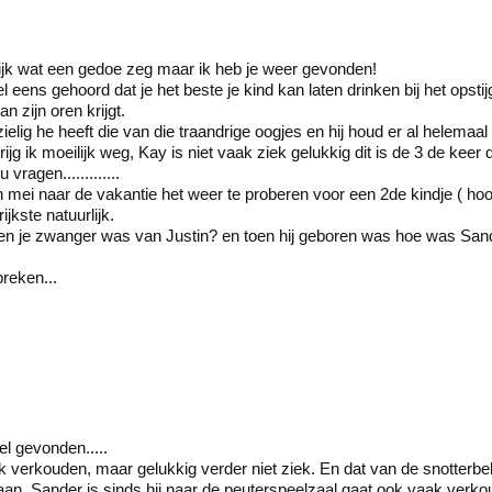
lijk wat een gedoe zeg maar ik heb je weer gevonden!
l eens gehoord dat je het beste je kind kan laten drinken bij het opsti
an zijn oren krijgt.
elig he heeft die van die traandrige oogjes en hij houd er al helemaal
rijg ik moeilijk weg, Kay is niet vaak ziek gelukkig dit is de 3 de keer 
vragen.............
in mei naar de vakantie het weer te proberen voor een 2de kindje ( h
ijkste natuurlijk.
toen je zwanger was van Justin? en toen hij geboren was hoe was San
reken...
el gevonden.....
ak verkouden, maar gelukkig verder niet ziek. En dat van de snotterbe
aan. Sander is sinds hij naar de peuterspeelzaal gaat ook vaak verko