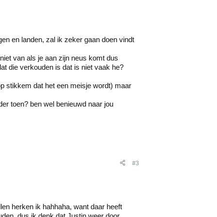
jgen en landen, zal ik zeker gaan doen vindt
 niet van als je aan zijn neus komt dus
dat die verkouden is dat is niet vaak he?
oop stikkem dat het een meisje wordt) maar
der toen? ben wel benieuwd naar jou
#3
llen herken ik hahhaha, want daar heeft
uden, dus ik denk dat Justin weer door