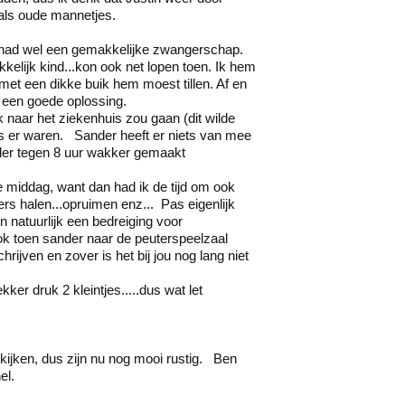
als oude mannetjes.
Ik had wel een gemakkelijke zwangerschap.
elijk kind...kon ook net lopen toen. Ik hem
 met een dikke buik hem moest tillen. Af en
el een goede oplossing.
naar het ziekenhuis zou gaan (dit wilde
s er waren. Sander heeft er niets van mee
der tegen 8 uur wakker gemaakt
 middag, want dan had ik de tijd om ook
rs halen...opruimen enz... Pas eigenlijk
n natuurlijk een bedreiging voor
ok toen sander naar de peuterspeelzaal
rijven en zover is het bij jou nog lang niet
er druk 2 kleintjes.....dus wat let
e kijken, dus zijn nu nog mooi rustig. Ben
el.