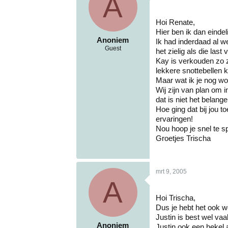
A
Hoi Renate,
Hier ben ik dan einde
Anoniem
Ik had inderdaad al we
Guest
het zielig als die last v
Kay is verkouden zo zi
lekkere snottebellen k
Maar wat ik je nog wou 
Wij zijn van plan om 
dat is niet het belanger
Hoe ging dat bij jou 
ervaringen!
Nou hoop je snel te sp
Groetjes Trischa
mrt 9, 2005
A
Hoi Trischa,
Dus je hebt het ook w
Justin is best wel va
Anoniem
Justin ook een hekel 