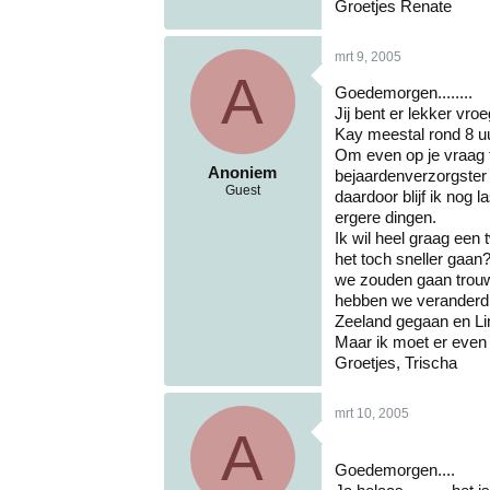
Groetjes Renate
mrt 9, 2005
A
Goedemorgen........
Jij bent er lekker vr
Kay meestal rond 8 uu
Om even op je vraag t
Anoniem
bejaardenverzorgster
Guest
daardoor blijf ik nog 
ergere dingen.
Ik wil heel graag een 
het toch sneller gaan
we zouden gaan trouw
hebben we veranderd 
Zeeland gegaan en Li
Maar ik moet er even
Groetjes, Trischa
mrt 10, 2005
A
Goedemorgen....