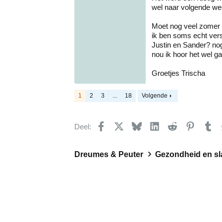
wel naar volgende we
Moet nog veel zomer k
ik ben soms echt vers
Justin en Sander? nog
nou ik hoor het wel g
Groetjes Trischa
1
2
3
...
18
Volgende
Facebook
X
Bluesky
LinkedIn
Reddit
Pinteres
Tu
Deel:
Dreumes & Peuter
Gezondheid en s