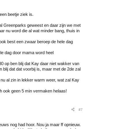
en beetje ziek is.
ndal Greenparks geweest en daar zijn we met
r nu word die al wat minder bang, thuis in
me ook best een zwaar beroep de hele dag
hele dag door mama word heel
0 op ben blij dat Kay daar niet wakker van
lij dat dat voorbij is, maar met de 2de zal
 nu al zin in lekker warm weer, wat zal Kay
ch ook geen 5 min vermaken helaas!
#7
nieuws nog had hoor. Nou ja maar ff opnieuw.