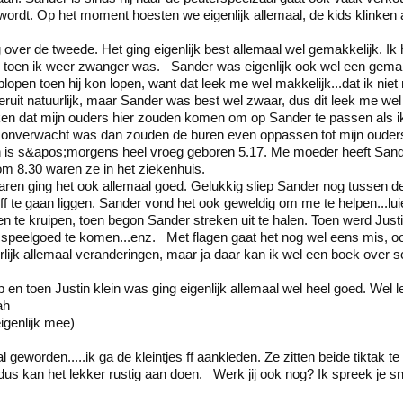
rdt. Op het moment hoesten we eigenlijk allemaal, de kids klinken 
 over de tweede. Het ging eigenlijk best allemaal wel gemakkelijk. 
 toen ik weer zwanger was. Sander was eigenlijk ook wel een gemakk
open toen hij kon lopen, want dat leek me wel makkelijk...dat ik niet
deruit natuurlijk, maar Sander was best wel zwaar, dus dit leek me w
n dat mijn ouders hier zouden komen om op Sander te passen als ik 
el onverwacht was dan zouden de buren even oppassen tot mijn ouder
n is s&apos;morgens heel vroeg geboren 5.17. Me moeder heeft San
 8.30 waren ze in het ziekenhuis.
ren ging het ook allemaal goed. Gelukkig sliep Sander nog tussen de
 te gaan liggen. Sander vond het ook geweldig om me te helpen...luie
n te kruipen, toen begon Sander streken uit te halen. Toen werd Justi
 speelgoed te komen...enz. Met flagen gaat het nog wel eens mis, o
urlijk allemaal veranderingen, maar ja daar kan ik wel een boek over sch
 toen Justin klein was ging eigenlijk allemaal wel heel goed. Wel lekk
ah
igenlijk mee)
l geworden.....ik ga de kleintjes ff aankleden. Ze zitten beide tiktak t
dus kan het lekker rustig aan doen. Werk jij ook nog? Ik spreek je sn